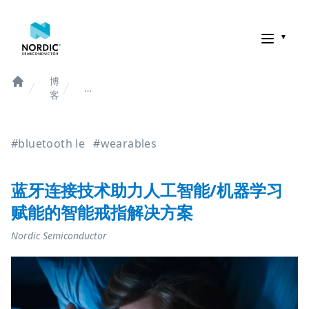
诺迪克半导体
博
蓝
Home
客
牙
连
接
#bluetooth le
#wearables
技
术
助
力
蓝牙连接技术助力人工智能/机器学习
人
赋能的智能戒指解决方案
工
智
Nordic Semiconductor
能/
机
器
学
习
赋