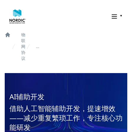
诺迪克半导体
物
Home
联
网
AI
协
辅
议
助
开
发
AI辅助开发
借助人工智能辅助开发，提速增效
——减少重复繁琐工作，专注核心功
能研发