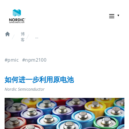
诺迪克半导体
博
如
Home
客
何
进
一
#pmic
#npm2100
步
利
用
原
如何进一步利用原电池
电
池
Nordic Semiconductor