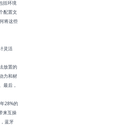
包括环境
个配置文
如何将这些
计灵活
法放置的
动力和材
。最后，
年28%的
带来互操
年，蓝牙