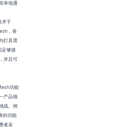
简单地通
技术于
sh，各
为灯具需
间足够接
，并且可
esh功能
一产品领
挑战。例
择的功能
费者采