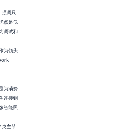
，强调只
优点是低
为调试和
作为领头
ork
是为消费
备连接到
像智能照
中央主节