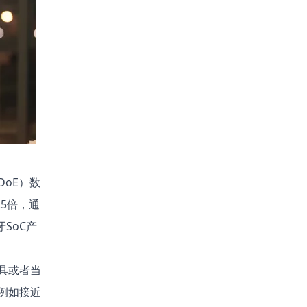
oE）数
5倍，通
SoC产
具或者当
例如接近