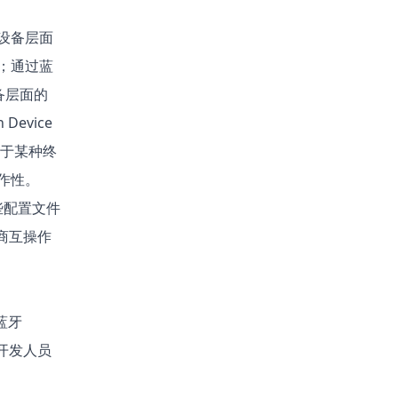
设备层面
；通过蓝
备层面的
evice
对于某种终
作性。
些配置文件
商互操作
蓝牙
让开发人员