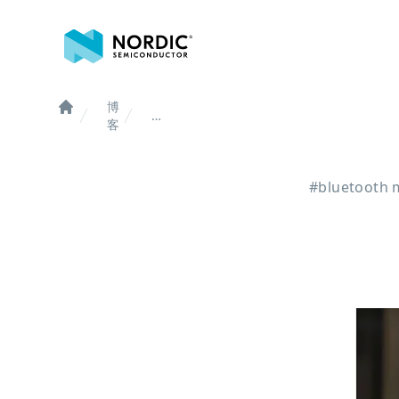
诺迪克半导体
博
智
Home
客
能
控
制
#bluetooth 
点
亮
蓝
牙
照
明
的
未
来