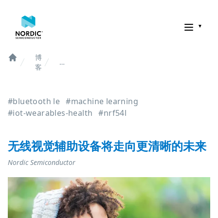
诺迪克半导体
博
无
Home
客
线
视
觉
#bluetooth le
#machine learning
辅
助
#iot-wearables-health
#nrf54l
设
备
将
无线视觉辅助设备将走向更清晰的未来
走
向
Nordic Semiconductor
更
清
晰
的
未
来