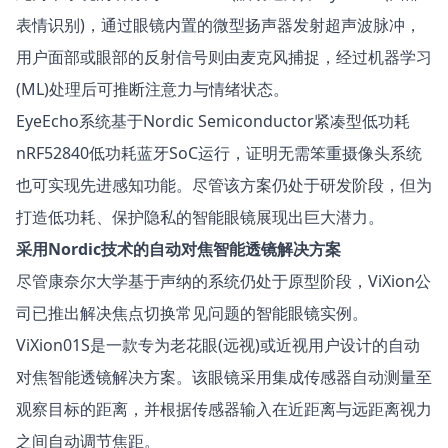
表情识别)，通过眼镜内置的微型扬声器发射超声波脉冲，
用户面部或眼部的反射信号则由麦克风捕捉，经过机器学习
(ML)处理后可推断注意力与情绪状态。
EyeEcho系统基于Nordic Semiconductor紧凑型低功耗
nRF52840
低功耗蓝牙SoC运行，证明无需笨重摄像头系统
也可实现先进感知功能。尽管该方案仍处于研发阶段，但为
打造低功耗、保护隐私的智能眼镜展现出巨大潜力。
采用Nordic技术的自动对焦智能透镜解决方案
尽管康奈尔大学基于声纳的系统仍处于原型阶段，ViXion公
司已推出解决焦点切换常见问题的智能眼镜实例。
ViXion01S
是一款专为老花眼(远视)或近视用户设计的自动
对焦智能透镜解决方案。该眼镜采用集成传感器自动测量至
观察目标的距离，并根据传感器输入在近距离与远距离视力
之间自动调节焦距。