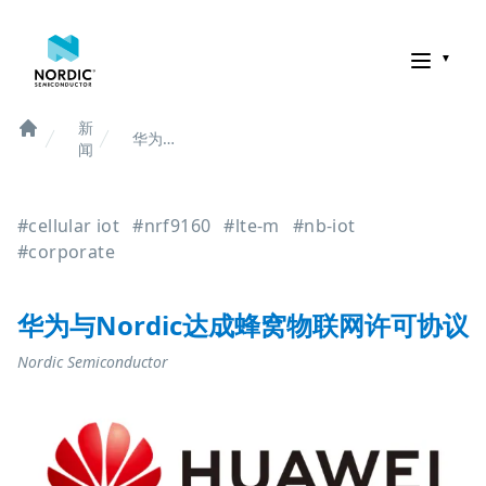
诺迪克半导体
新
华为与
Home
闻
Nordic
达成蜂
窝物联
#cellular iot
#nrf9160
#lte-m
#nb-iot
网许可
协议
#corporate
华为与Nordic达成蜂窝物联网许可协议
Nordic Semiconductor