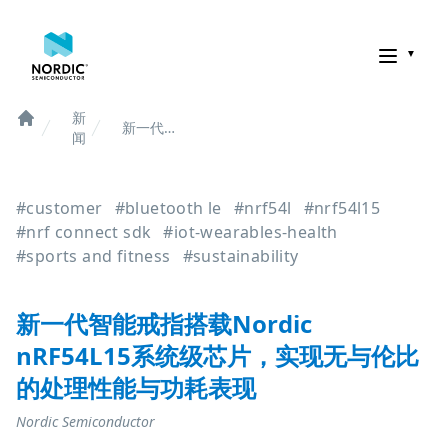
诺迪克半导体
新
新一代智
Home
闻
能戒指搭
载Nordic
nRF54L15
#customer
#bluetooth le
#nrf54l
#nrf54l15
系统级芯
片，实现
#nrf connect sdk
#iot-wearables-health
无与伦比
#sports and fitness
#sustainability
的处理性
能与功耗
表现
新一代智能戒指搭载Nordic
nRF54L15系统级芯片，实现无与伦比
的处理性能与功耗表现
Nordic Semiconductor