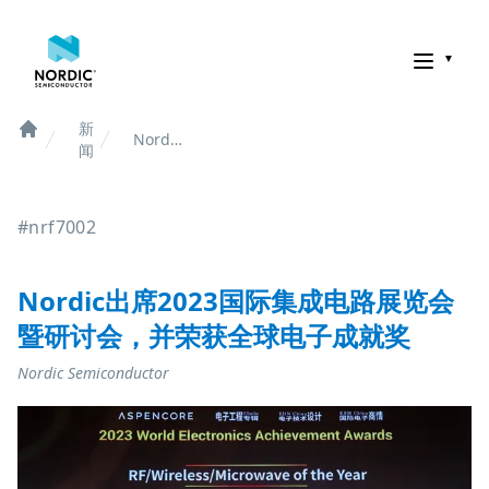
诺迪克半导体
新
Nordic
Home
闻
出席
2023
国际集
#nrf7002
成电路
展览会
暨研讨
会，并
Nordic出席2023国际集成电路展览会
荣获全
暨研讨会，并荣获全球电子成就奖
球电子
成就奖
Nordic Semiconductor