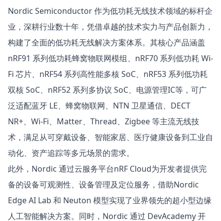
Nordic Semiconductor 作为低功耗无线技术领域的标杆企
业，深耕行业数十年，凭借卓越的技术实力与产品创新力，
构建了全面的低功耗无线解决方案体系。其核心产品涵盖
nRF91 系列
低功耗蜂窝物联网模组、
nRF70 系列
低功耗 Wi-
Fi 芯片、
nRF54 系列
高性能多核 SoC、
nRF53 系列
低功耗
双核 SoC、
nRF52 系列
多协议 SoC、
电源管理IC
等，可广
泛适配蓝牙 LE、蜂窝物联网、NTN 卫星通信、DECT
NR+、Wi-Fi、Matter、Thread、Zigbee 等主流无线技
术，满足从可穿戴设备、智能家居、医疗健康设备到工业自
动化、资产追踪等多元场景的需求。
此外，Nordic 通过云服务平台
nRF Cloud
为开发者提供完
备的设备可观测性、设备管理及定位服务，借助
Nordic
Edge AI Lab
和 Neuton 模型实现了业界领先的超小型边缘
人工智能解决方案。同时，Nordic 通过
DevAcademy
开