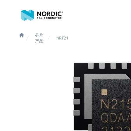
诺迪克半导体
芯片
nRF21540
Home
产品