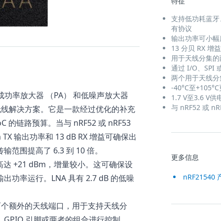
特征
支持低功耗蓝牙、蓝牙网
有协议
输出功率可小幅度
13 分贝 RX 
用于天线分集的
通过 I/O、SP
两个用于天线分
-40°C至+10
集成功率放大器 （PA） 和低噪声放大器
1.7 V至3.6 
与 nRF52 或 
无线解决方案。它是一款经过优化的补充
C 的链路预算。当与 nRF52 或 nRF53
Bm TX 输出功率和 13 dB RX 增益可确保出
范围提高了 6.3 到 10 倍。
更多信息
为高达 +21 dBm，增量较小。这可确保设
nRF21540
功率运行。LNA 具有 2.7 dB 的低噪
包括两个额外的天线端口，用于支持天线分
I、GPIO 引脚或两者的组合进行控制。