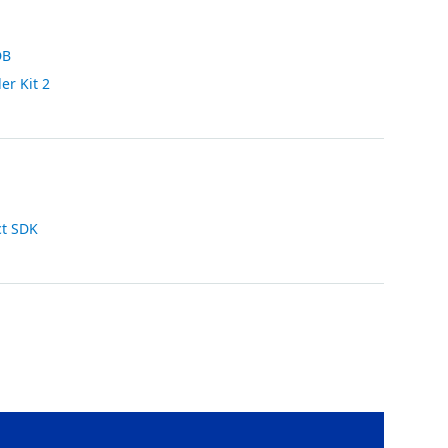
DB
er Kit 2
ct SDK