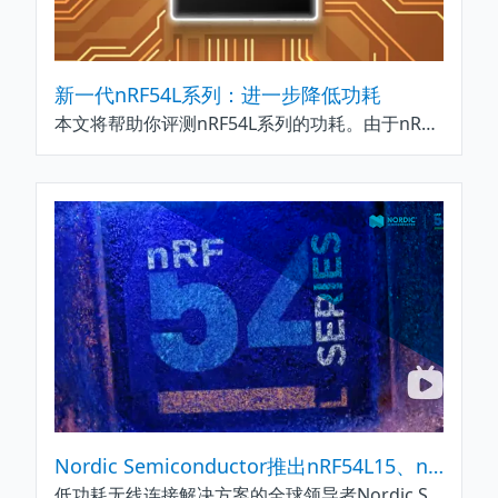
新一代nRF54L系列：进一步降低功耗
本文将帮助你评测nRF54L系列的功耗。由于nRF54L系列是nRF52 系列的后续产品，我们将把它与nRF52840 SoC进行比较。与其他nRF52系列 SoC（包括广受欢迎的nRF52832）比较，也会有类似的改进。nRF54L系列所有无线 SoC 都具有相同的功耗特性，由于各SoC的RAM大小不一，因此只有在保留多少RAM方面存在细微差别。这些信息还有助于将nRF54L系列与其他正在生产、出样或计划出样的无线SoC/MCU进行比较。
Nordic Semiconductor推出nRF54L15、nRF54L10 和 nRF54L05 下一代无线 SoC
低功耗无线连接解决方案的全球领导者Nordic Semiconductor今天推出nRF54L系列无线SoC产品，包括先前发布的nRF54L15™以及新的nRF54L10™和nRF54L05™