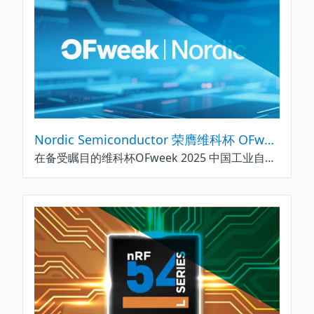
Nordic Semiconductor 荣膺维科杯 OFweek 2025 中国工业自动化与数字化行业卓越技术创新企业奖
在备受瞩目的维科杯OFweek 2025 中国工业自动化与数字化行业评选中，Nordic Semiconductor 凭借其卓越的创新实力和国际领先的无线连接技术，成功斩获卓越技术创新企业奖。这一荣誉的背后，是 Nordic Semiconductor 在低功耗蓝牙、蜂窝物联网、电源管理及Wi-Fi等领域持续深耕与创新的有力见证。