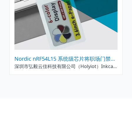
Nordic nRF54L15 系统级芯片将职场门禁卡与身份识别卡升级为智能无线终端
深圳市弘毅云佳科技有限公司（Holyiot）Inkcard-A1 集成高性能 nRF54L15 系统级芯片，实现高实时性的门禁控制与身份验证