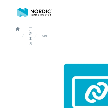
诺迪克半导体
开
Home
发
nRF
工
Connect
具
for
Desktop