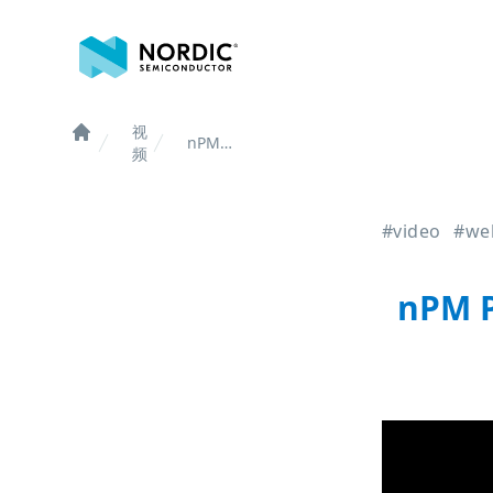
诺迪克半导体
视
nPM
Home
频
PowerUp
系列 Part
4:
#video
#we
Zephyr
RTOS 中
的电量计
nPM P
量