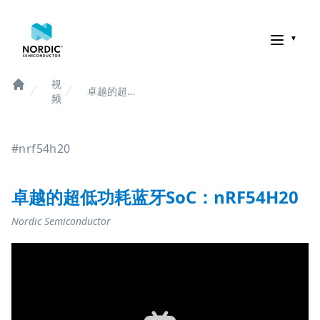
诺迪克半导体
视
卓越的超
Home
频
低功耗蓝
牙SoC：
nRF54H20
#nrf54h20
卓越的超低功耗蓝牙SoC：nRF54H20
Nordic Semiconductor