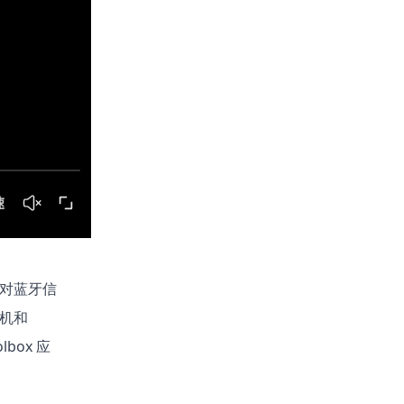
入了对蓝牙信
手机和
box 应