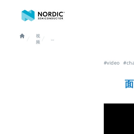
诺迪克半导体
视
面
Home
频
向
安
卓
#video
#ch
系
统
的
面
蓝
牙
信
道
探
测
开
源
应