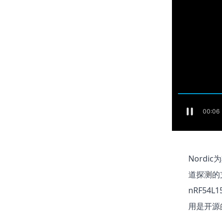
用
Nordic
道探测的支持
nRF54
用是开源