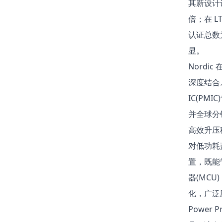
其新设计
倍；在 L
认证总数为
显。​
Nord
深度结合。
IC(P
并全球分
高效升压
对低功耗
置，既能管
器(MC
化，广泛
Power Pro