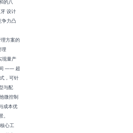
和的八
蓝牙 设计
术竞争力凸
管理方案的
管理
实现量产
 —— 超
模式，可针
型与配
其他微控制
与成本优
。​
核心工