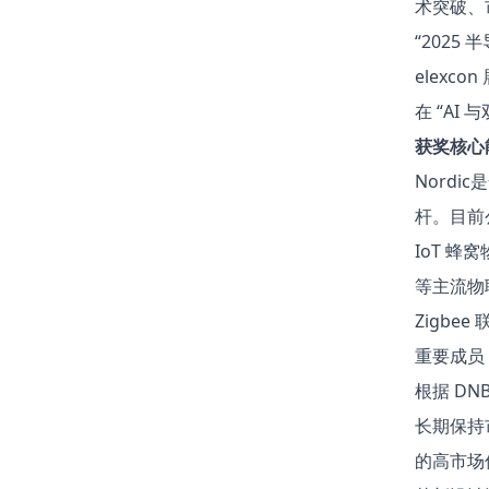
术突破、
“2025
elex
在 “A
获奖核心
Nord
杆。目前公
IoT 蜂
等主流物联
Zigbe
重要成员
根据 DNB
长期保持市
的高市场