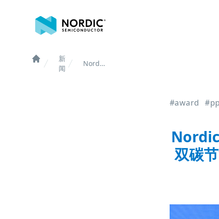
诺迪克半导体
新
Nordic
Home
闻
荣获
“2025
半导体
#award
#p
市场创
新表现
奖” 年
Nord
度双碳
节能领
双碳节
军企业
奖，以
技术创
新与社
会责任
践行绿
色发展