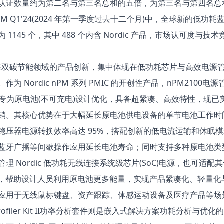
认证数量约为第二名与第三名总和的五倍，为第三名与第四名总
TM Q1'24(2024 年第一季度过去十二个月)中，全球新的低功耗
 1145 个，其中 488 个内含 Nordic 产品，市场认可度与技
ic 在双碳节能领域的产品创新，集中体现在低功耗芯片与高效电源
作为 Nordic nPM 系列 PMIC 的开创性产品，
nPM2100
电源
MIC)专为原电池(不可充电)设计优化，具备超紧凑、高效特性，现已
销。其核心优势在于大幅延长原电池供电设备的单节电池工作时间
稳压器电源转换效率高达 95%，搭配创新的低电流运输和休眠
蓝牙广播等间歇操作应用延长电池寿命；同时支持多种原电池类
理 Nordic 低功耗无线连接系统级芯片(SoC)电源，也可适配
U)，帮助设计人员利用原电池更多能量，实现产品紧凑化、轻量化
应用于无线鼠标键盘、资产跟踪、体感运动设备及医疗产品等场景
filer Kit II
功率分析套件则是嵌入式解决方案功耗分析与优化的