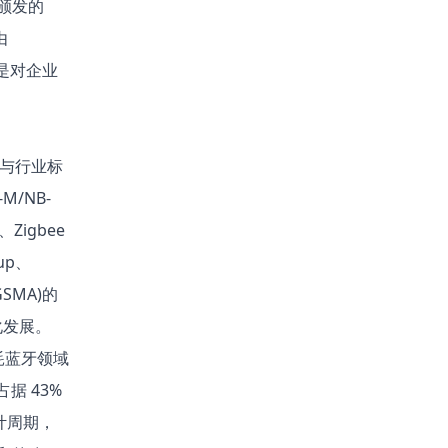
颁发的
由
，是对企业
。
者与行业标
/NB-
Zigbee
up、
SMA)的
发展。​
低功耗蓝牙领域
据 43%
计周期，