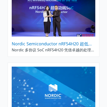
Nordic Semiconductor nRF54H20 超低功耗 SoC 荣获 2024 年世界电子成就奖 (WEAA)
Nordic 多协议 SoC nRF54H20 凭借卓越的处理能力、内存和效率被业界誉为最具革命性的无线发明之一