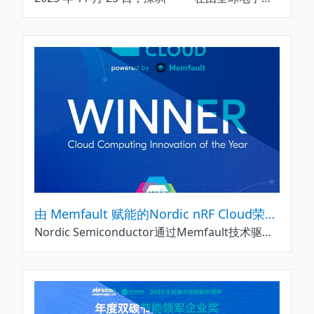
由 Memfault 赋能的Nordic nRF Cloud荣获移动突破奖所颁发之年度云计算创新奖
Nordic Semiconductor通过Memfault技术驱动的nRF Cloud平台在 2025 年移动突破奖 (Mobile Breakthrough Awards)中荣获年度云计算创新奖(Cloud Computing Innovation of the Year)。由 Memfault 驱动的 nRF Cloud 将 Memfault 经过验证的可观测性和无线 (OTA) 基础设施直接引入 Nordic 成熟的云服务平台 nRF Cloud。