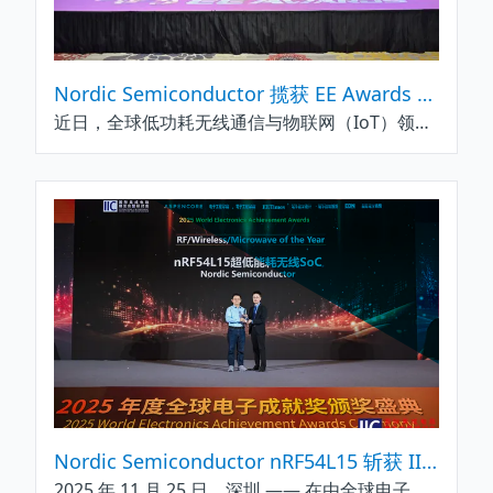
Nordic Semiconductor 揽获 EE Awards 三项重磅荣誉 低功耗物联网技术引领者地位再获权威认证
近日，全球低功耗无线通信与物联网（IoT）领域的领军企业 Nordic Semiconductor，在备受业界瞩目的 EE Awards 评选中凭借深厚的技术积淀、创新的产品实力与卓越的行业贡献，一举摘得三项重量级奖项 ——“年度产品奖” 之 “最佳电源管理 IC”“最佳开发套件” 以及 “五年成就奖”，全方位彰显了其在低功耗技术创新、产品研发及产业推动方面的硬核实力与引领地位。
Nordic Semiconductor nRF54L15 斩获 IIC Shenzhen 2025 “全球电子成就奖” 之年度射频 / 无线 / 微波产品奖
2025 年 11 月 25 日，深圳 —— 在由全球电子技术领域知名媒体集团 AspenCore 主办的 “国际集成电路展览会暨研讨会”（IIC Shenzhen 2025）颁奖盛典上，Nordic Semiconductor 旗下 nRF54L15 超低功耗无线系统级芯片（SoC）凭借在射频技术创新、多协议兼容性及超低功耗表现上的卓越实力，荣膺 “全球电子成就奖”（World Electronics Achievement Awards）之 “年度射频 / 无线 / 微波产品奖”。