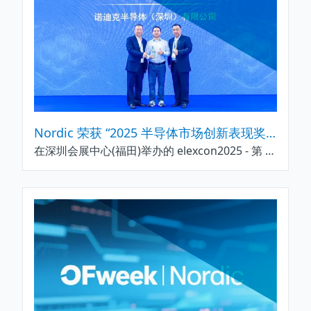
Nordic 荣获 “2025 半导体市场创新表现奖” 年度双碳节能领军企业奖，以技术创新与社会责任践行绿色发展
在深圳会展中心(福田)举办的 elexcon2025 - 第 22 届深圳国际电子展 1 号馆 1L66 展位现场，Nordic Semiconductor (以下简称 “Nordic”) 凭借在双碳节能领域的技术突破、市场实践及可持续发展理念，正式斩获由行业媒体电子发烧友网颁发的 “2025 半导体市场创新表现奖” 之 “年度双碳节能领军企业” 奖项。该奖项由 elexcon 展会主办方联合电子发烧友网等权威电子工程师媒体共同发起，是对企业在 “AI 与双碳” 双线技术创新、供应链服务及可持续发展实践的综合认可。