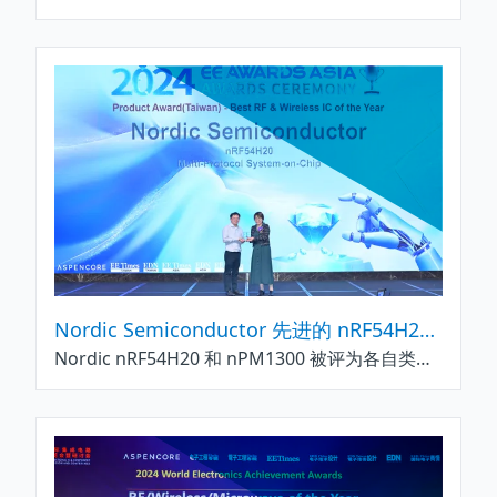
Nordic Semiconductor 先进的 nRF54H20 超低功耗 SoC、nPM1300 和 nRF Cloud 荣获 2024 年亚洲电子工程奖
Nordic nRF54H20 和 nPM1300 被评为各自类别中最先进的低功耗物联网设备，其 nRF Cloud 被评为最佳云服务平台之一