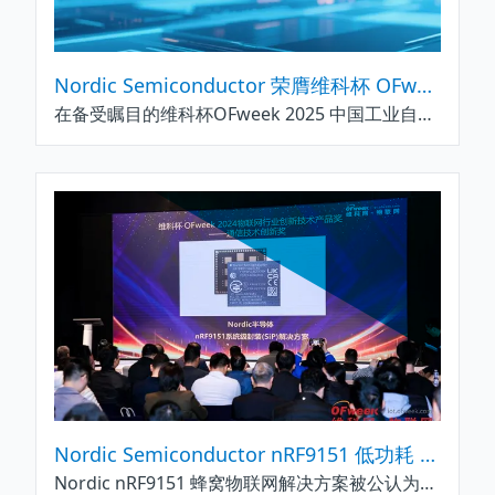
Nordic Semiconductor 荣膺维科杯 OFweek 2025 中国工业自动化与数字化行业卓越技术创新企业奖
在备受瞩目的维科杯OFweek 2025 中国工业自动化与数字化行业评选中，Nordic Semiconductor 凭借其卓越的创新实力和国际领先的无线连接技术，成功斩获卓越技术创新企业奖。这一荣誉的背后，是 Nordic Semiconductor 在低功耗蓝牙、蜂窝物联网、电源管理及Wi-Fi等领域持续深耕与创新的有力见证。
Nordic Semiconductor nRF9151 低功耗 SiP 荣获 OFweek 第9届2024物联网奖
Nordic nRF9151 蜂窝物联网解决方案被公认为最具创新性的蜂窝产品之一，具有无与伦比的性能和多功能性