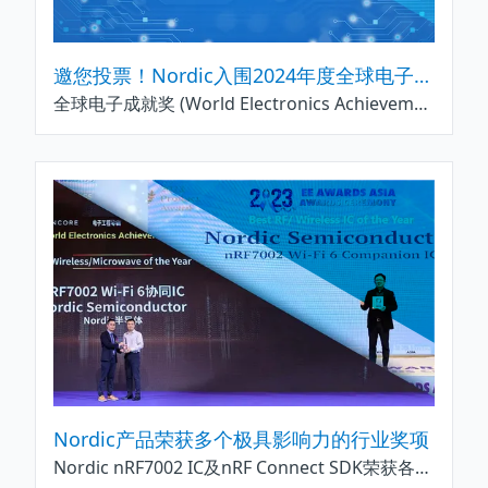
邀您投票！Nordic入围2024年度全球电子成就奖！
全球电子成就奖 (World Electronics Achievement Awards) 由全球电子技术领域知名媒体集团AspenCore主办，旨在评选并表彰对推动全球电子产业创新做出杰出贡献的企业和管理者，是一项崇高的荣誉，Nordic Semiconductor及其产品入围充分体现了其在业界的领先地位与不凡表现。由AspenCore全球资深产业分析师组成的评审委员会以及来自亚、美、欧洲的网站用户群共同评选出得奖者。
Nordic产品荣获多个极具影响力的行业奖项
Nordic nRF7002 IC及nRF Connect SDK荣获各大行业奖项