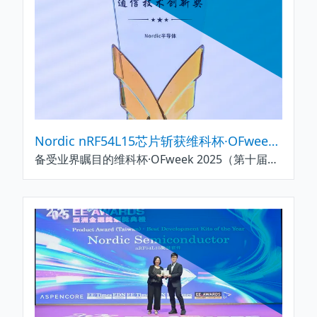
Nordic nRF54L15芯片斩获维科杯·OFweek 2025物联网通信技术创新大奖
备受业界瞩目的维科杯·OFweek 2025（第十届）物联网行业年度评选颁奖典礼在深圳隆重举办。全球低功耗无线解决方案领域的领军企业Nordic Semiconductor（简称“Nordic”）受邀出席典礼，其重磅推出的nRF54L15超低功耗无线系统级芯片（SoC）凭借卓越的技术创新力与市场适配性，成功斩获“维科杯·OFweek 2025物联网行业创新技术产品奖——通信技术创新奖”，彰显了行业对Nordic在物联网通信技术领域领先实力的高度认可。