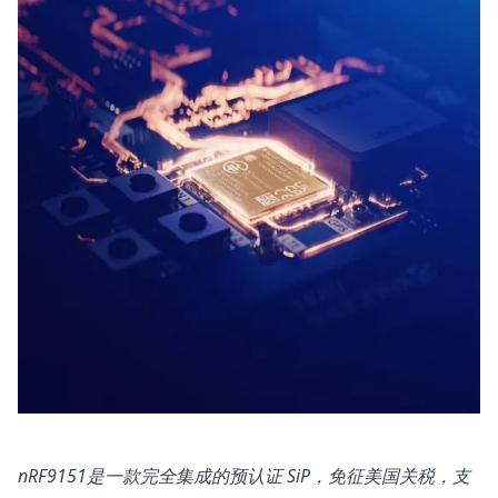
nRF9151是一款完全集成的预认证 SiP，免征美国关税，支