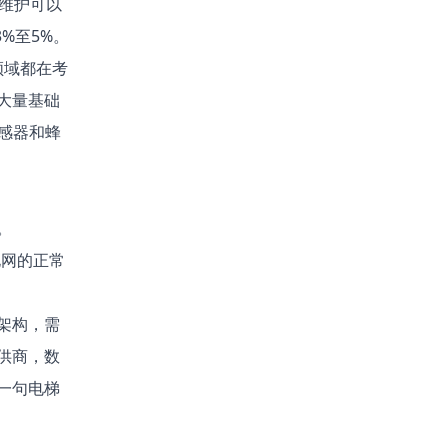
性维护可以
%至5%。
领域都在考
大量基础
感器和蜂
。
电网的正常
架构，需
供商，数
一句电梯