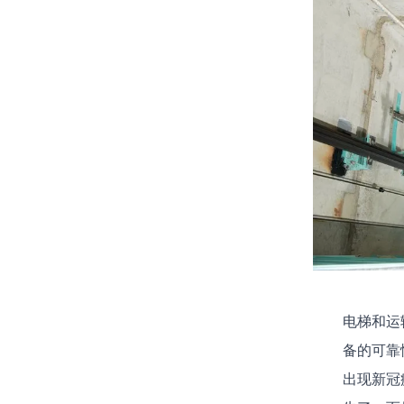
慧
城
市
基
础
设
施
运
作
电梯和运
备的可靠
出现新冠