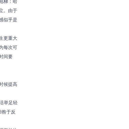
电梯：哈
立。由于
感似乎是
生更重大
为每次可
时间要
时候提高
生活举足轻
归咎于反