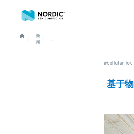
诺迪克半导体
新
基
Home
闻
于
物
联
#cellular iot
网
的
预
基于物
测
性
维
护
如
何
支
持
智