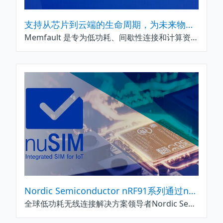
支持从芯片到云端的生命周期，为未来物联网奠定基础
Memfault 是专为低功耗、间歇性连接和计算资源受限的设备而设计的可观测性解决方案。因此，它与 Nordic 的硬件技术完美契合，能够为 Nordic 的客户提供一套解决方案，帮助他们在不牺牲电池续航、连接性或计算性能的前提下，显着提升现场设备性能的可视性。更重要的是，这将使您的工程团队能够重新专注于他们最擅长的事情——开发创新、可靠的产品，而无需承担设计和维护他们自己的内部云基础设施来监控和操作生产和现场设备的额外负担。
Nordic Semiconductor nRF91系列通过nuSIM解决方案简化蜂窝物联网连接
全球低功耗无线连接解决方案领导者Nordic Semiconductor宣布推出用于其nRF91系列 蜂窝物联网模组的nuSIM技术。这款创新的软件SIM解决方案无需物理SIM卡及插槽，使产品开发人员能够缩小设备尺寸、简化制造流程，并增强蜂窝物联网设计的稳健性。