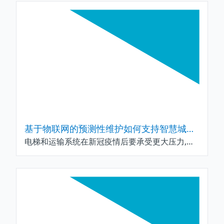
基于物联网的预测性维护如何支持智慧城市基础设施运作
电梯和运输系统在新冠疫情后要承受更大压力,无线技术将帮助提高这些关键性设备的可靠性.nRF9160 SiP之类设备已经通过检测小故障(例如起火和电涌)来支持智能电网的正常运作