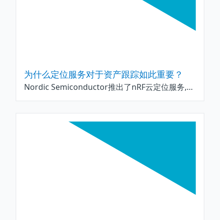
为什么定位服务对于资产跟踪如此重要？
Nordic Semiconductor推出了nRF云定位服务,以解决传统云产品的缺陷.该解决方案专门为基于Nordic nRF9160 SiP的蜂窝物联网解决方案而设计,专为更好的资产跟踪而设计.