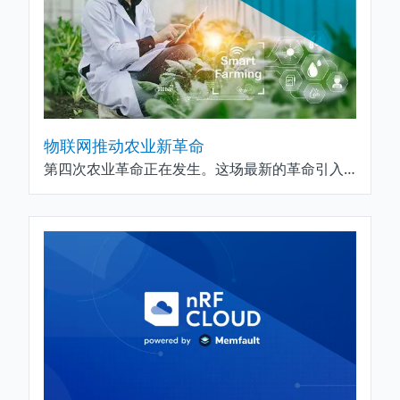
物联网推动农业新革命
第四次农业革命正在发生。这场最新的革命引入了无线连接和导航的机械、无人机、传感器、人工智能和机器学习、机器人、生物技术以及物联网农场。它使农业变得更加精准、高效和可持续，并且可以说是意义最为重大的革命，因为它同时改变了农业的各个层面——生物、机械、数据、劳动力和可持续性——而且其速度和规模在人类历史上前所未有。