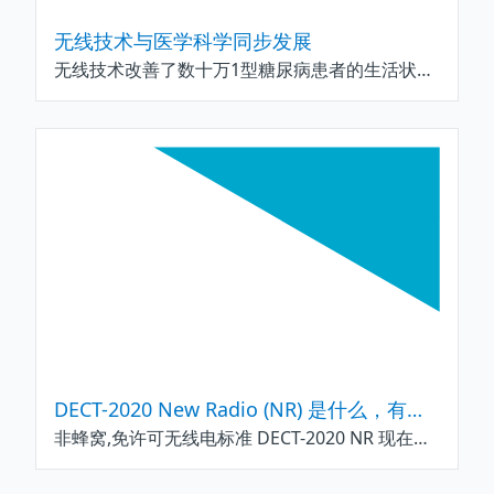
无线技术与医学科学同步发展
无线技术改善了数十万1型糖尿病患者的生活状况,未来还有更多的进展.Nordic系统级芯片(SoC)和系统级封装(SiP)产品的Arm Cortex-M4和-M33嵌入式处理器等能够提供先进技术支持
DECT-2020 New Radio (NR) 是什么，有多大意义？
非蜂窝,免许可无线电标准 DECT-2020 NR 现在是 5G 标准的一部分.DECT-2020 NR运行在全球免许可的1.9GHz频段,这意味着您可以在没有频率规划及频谱租赁成本的情况下搭建网络