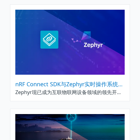
nRF Connect SDK与Zephyr实时操作系统助力创新物联网开发
Zephyr现已成为互联物联网设备领域的领先开源实时操作系统。凭借遍布全球的开发者群体、对多种架构的支持以及蓬勃发展的生态系统，Zephyr在短短十年间已发展成为事实上的行业标准。Nordic Semiconductor早在2016年便开始接触Zephyr，并于次年决定加入Zephyr项目。