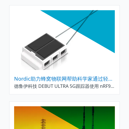
Nordic助力蜂窝物联网帮助科学家通过轻型传感器设备跟踪野生动物
德鲁伊科技 DEBUT ULTRA 5G跟踪器使用 nRF9160 SiP，通过 LTE-M/NB-IoT 网络将位置、环境和行为数据发送到云端