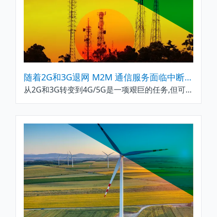
随着2G和3G退网 M2M 通信服务面临中断风险
从2G和3G转变到4G/5G是一项艰巨的任务,但可为投资蜂窝物联网解决方案的企业带来诸多好处例如Nordic nRF9160之类的产品体积更小/更便宜/耗电量少,为蜂窝服务提供商带来优势