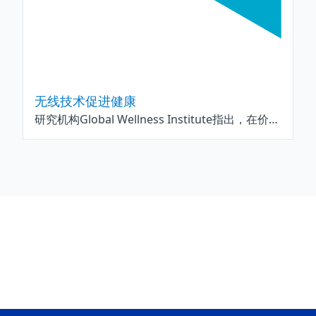
无线技术促进健康
研究机构Global Wellness Institute指出，在价值数万亿美元的大型产业中，“积极健康选择”(即“维持健康”)领域的消费将继续占有越来越大的比例，而无线技术领域就是其中的受惠产业之一。