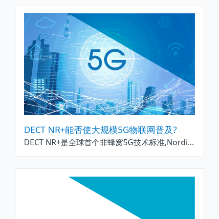
DECT NR+能否使大规模5G物联网普及?
DECT NR+是全球首个非蜂窝5G技术标准,Nordic一直是发展DECT NR+标准的主要贡献者,这项标准的射频协定（堆叠）较低层所具备多项特性,使其可靠性能够达到99.99%.