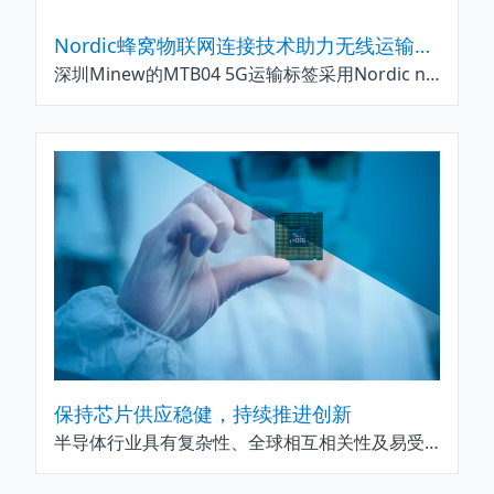
Nordic蜂窝物联网连接技术助力无线运输标签实现全球资产实时追踪与智能物流运营
深圳Minew的MTB04 5G运输标签采用Nordic nRF9160低功耗模组，提供开箱即用的可靠连接、定位及传感器数据报告功能
保持芯片供应稳健，持续推进创新
半导体行业具有复杂性、全球相互相关性及易受干扰的脆弱性，因此芯片企业的供应链必须具备多来源采购和韧性以保持稳健。芯片供应一旦发生问题，可能会产生重大影响，正如我们在新冠疫情期间所见，工厂停工、劳动力短缺和运输瓶颈造成完美风暴，叠加初期需求下滑与预测偏差，对下游产业造成深远冲击。