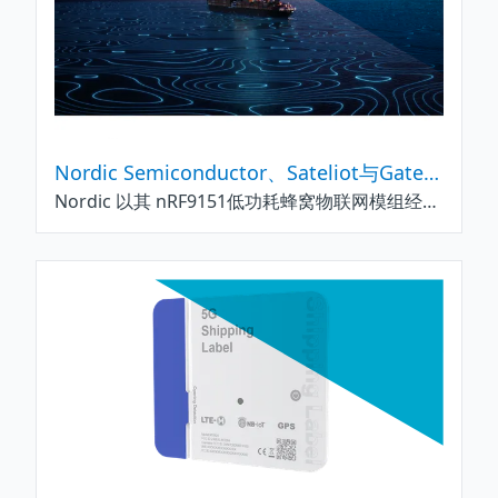
Nordic Semiconductor、Sateliot与Gatehouse Satcom在偏远地区的低轨道卫星物联网连接领域取得关键突破
Nordic 以其 nRF9151低功耗蜂窝物联网模组经由Sateliot低轨道(LEO) 卫星成功进行Nordic nRF Cloud集成平台的芯片到云 (chip-to-cloud) 通信，实现设备管理、嵌入式可观测性及定位服务，在非地面网络 (NTN) 卫星通信领域取得重大成就。