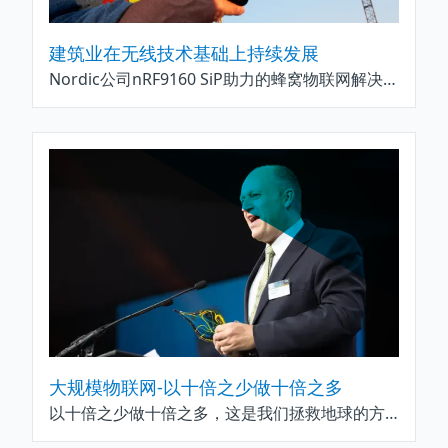
建筑业在无线技术基础上持续发展
Nordic公司nRF9160 SiP助力的蜂窝物联网解决方案可提供混凝土和找平层整个生命周期的数据，达 25 年使用期。
大规模物联网-以十倍之少做十倍之多
以十倍之少做十倍之多，这是我们拯救地球的方式，也是许多公共和商业部门生存的方式。而这一切都与大规模物联网有关。