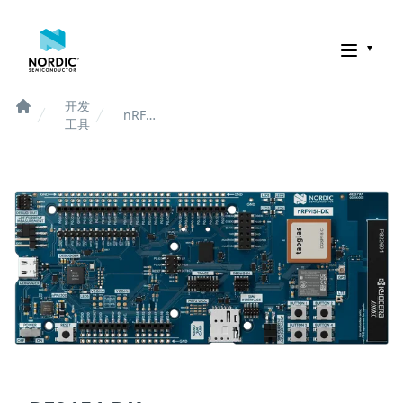
诺迪克半导体
开发
nRF9151
Home
工具
DK